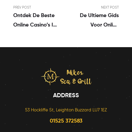
PREV POST
NEXT POST
Ontdek De Beste
De Ultieme Gids
Online Casino’s In
Voor Online
Nederland
Casino’s In
Nederland
ADDRESS
53 Hockliffe St, Leighton Buzzard LU7 1EZ
01525 372583