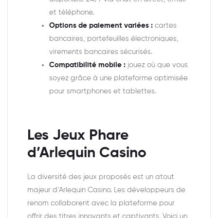
et téléphone.
Options de paiement variées :
cartes
bancaires, portefeuilles électroniques,
virements bancaires sécurisés.
Compatibilité mobile :
jouez où que vous
soyez grâce à une plateforme optimisée
pour smartphones et tablettes.
Les Jeux Phare
d’Arlequin Casino
La diversité des jeux proposés est un atout
majeur d’Arlequin Casino. Les développeurs de
renom collaborent avec la plateforme pour
offrir des titres innovants et captivants. Voici un