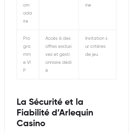
om
ine
ada
ire
Pro
Accès à des
Invitation s
gra
offres exclusi
ur critères
mm
ves et gesti
de jeu
e VI
onnaire dédi
P
é
La Sécurité et la
Fiabilité d’Arlequin
Casino