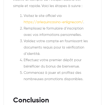
simple et rapide. Voici les étapes à suivre :
Visitez le site officiel via
https://arlequincasino-enligne.com/
.
Remplissez le formulaire d’inscription
avec vos informations personnelles.
Validez votre compte en fournissant les
documents requis pour la vérification
d’identité.
Effectuez votre premier dépôt pour
bénéficier du bonus de bienvenue.
Commencez à jouer et profitez des
nombreuses promotions disponibles.
Conclusion