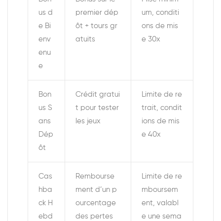
us d
premier dép
um, conditi
e Bi
ôt + tours gr
ons de mis
env
atuits
e 30x
enu
e
Bon
Crédit gratui
Limite de re
us S
t pour tester
trait, condit
ans
les jeux
ions de mis
Dép
e 40x
ôt
Cas
Rembourse
Limite de re
hba
ment d’un p
mboursem
ck H
ourcentage
ent, valabl
ebd
des pertes
e une sema