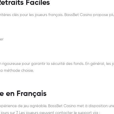
traits Faciles
critères clés pour les joueurs français. BassBet Casino propose pl
ler
n rigoureuse pour garantir la sécurité des fonds. En général, les 
 la méthode choisie.
ce en Français
 expérience de jeu agréable. BassBet Casino met à disposition un
jours sur 7. Les joueurs peuvent contacter le support via :