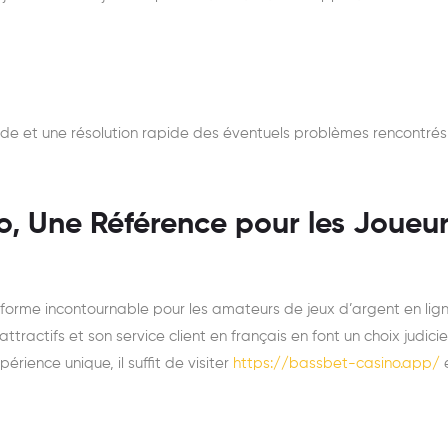
ide et une résolution rapide des éventuels problèmes rencontrés
o, Une Référence pour les Joueu
orme incontournable pour les amateurs de jeux d’argent en lig
attractifs et son service client en français en font un choix judici
érience unique, il suffit de visiter
https://bassbet-casino.app/