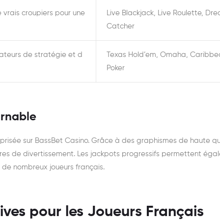
 vrais croupiers pour une
Live Blackjack, Live Roulette, Dr
Catcher
ateurs de stratégie et d
Texas Hold’em, Omaha, Caribbe
Poker
urnable
s prisée sur BassBet Casino. Grâce à des graphismes de haute qu
eures de divertissement. Les jackpots progressifs permettent ég
i de nombreux joueurs français.
ives pour les Joueurs Français