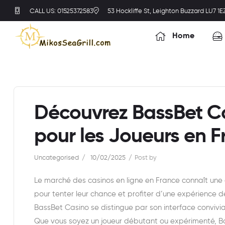
CALL US: 01525372583
53 Hockliffe St, Leighton Buzzard LU7 1E
Home
Découvrez BassBet Cas
pour les Joueurs en 
Uncategorised
10/02/2025
Post by
Le marché des casinos en ligne en France connaît une c
pour tenter leur chance et profiter d’une expérience de
BassBet Casino se distingue par son interface convivia
Que vous soyez un joueur débutant ou expérimenté, Ba