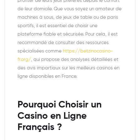
profiter de leurs jeux préférés depuis le confort
de leur domicile. Que vous soyez un amateur de
machines à sous, de jeux de table ou de paris
sportifs, il est essentiel de choisir une
plateforme fiable et sécurisée. Pour cela, il est
recommandé de consulter des ressources
spécialisées comme
https://betzinocasino-
fr.org/
, qui propose des analyses détaillées et
des avis impartiaux sur les meilleurs casinos en
ligne disponibles en France.
Pourquoi Choisir un
Casino en Ligne
Français ?