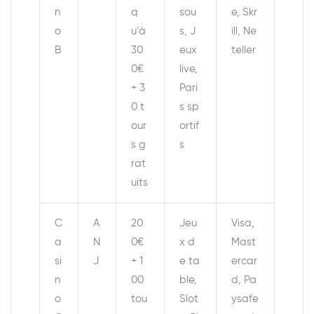
n
q
sou
e, Skr
o
u’à
s, J
ill, Ne
B
30
eux
teller
0€
live,
+ 3
Pari
0 t
s sp
our
ortif
s g
s
rat
uits
C
A
20
Jeu
Visa,
a
N
0€
x d
Mast
si
J
+ 1
e ta
ercar
n
00
ble,
d, Pa
o
tou
Slot
ysafe