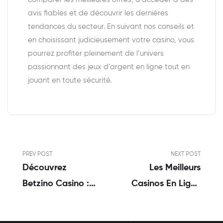
avis fiables et de découvrir les dernières
tendances du secteur. En suivant nos conseils et
en choisissant judicieusement votre casino, vous
pourrez profiter pleinement de l’univers
passionnant des jeux d’argent en ligne tout en
jouant en toute sécurité.
PREV POST
NEXT POST
Découvrez
Les Meilleurs
Betzino Casino :
Casinos En Ligne
Le Meilleur Choix
En France : Guide
Pour Les Joueurs
Complet 2024