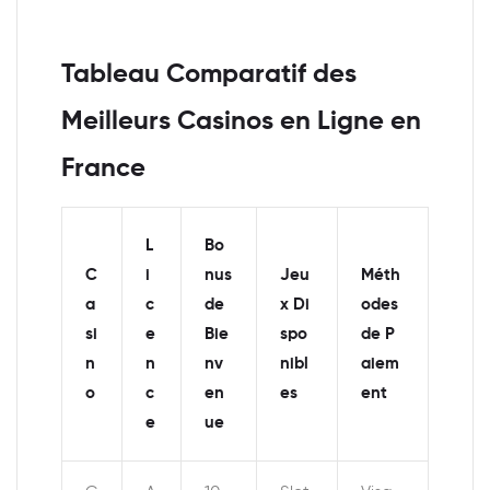
Tableau Comparatif des
Meilleurs Casinos en Ligne en
France
L
Bo
C
i
nus
Jeu
Méth
a
c
de
x Di
odes
si
e
Bie
spo
de P
n
n
nv
nibl
aiem
o
c
en
es
ent
e
ue