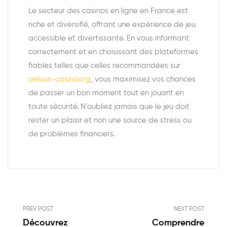
Le secteur des casinos en ligne en France est
riche et diversifié, offrant une expérience de jeu
accessible et divertissante. En vous informant
correctement et en choisissant des plateformes
fiables telles que celles recommandées sur
celsius-casino.org
, vous maximisez vos chances
de passer un bon moment tout en jouant en
toute sécurité. N’oubliez jamais que le jeu doit
rester un plaisir et non une source de stress ou
de problèmes financiers.
PREV POST
NEXT POST
Découvrez
Comprendre