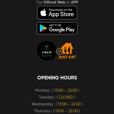
Our
Official Web
or
APP
OPENING HOURS
Monday : (
13:00 – 22.00
)
Tuesday : (
CLOSED
)
Wednesday : (
13:00 – 22.00
)
Thursday : (
13:00 – 22.00
)