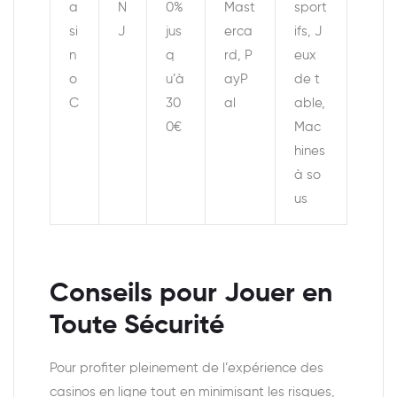
a
N
0%
Mast
sport
si
J
jus
erca
ifs, J
n
q
rd, P
eux
o
u’à
ayP
de t
C
30
al
able,
0€
Mac
hines
à so
us
Conseils pour Jouer en
Toute Sécurité
Pour profiter pleinement de l’expérience des
casinos en ligne tout en minimisant les risques,