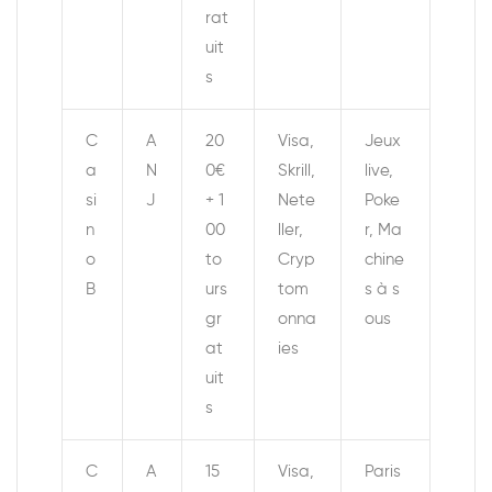
rat
uit
s
C
A
20
Visa,
Jeux
a
N
0€
Skrill,
live,
si
J
+ 1
Nete
Poke
n
00
ller,
r, Ma
o
to
Cryp
chine
B
urs
tom
s à s
gr
onna
ous
at
ies
uit
s
C
A
15
Visa,
Paris