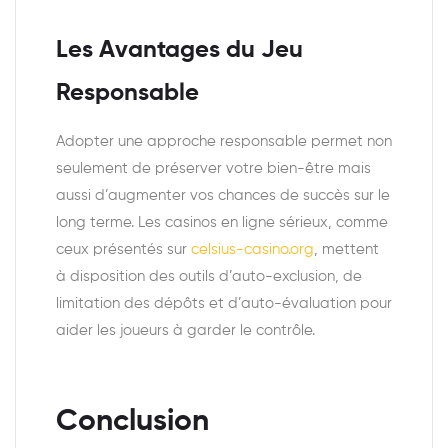
Les Avantages du Jeu
Responsable
Adopter une approche responsable permet non
seulement de préserver votre bien-être mais
aussi d’augmenter vos chances de succès sur le
long terme. Les casinos en ligne sérieux, comme
ceux présentés sur
celsius-casino.org
, mettent
à disposition des outils d’auto-exclusion, de
limitation des dépôts et d’auto-évaluation pour
aider les joueurs à garder le contrôle.
Conclusion