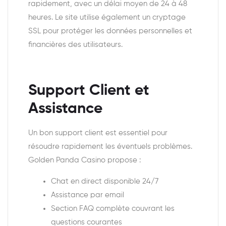
rapidement, avec un délai moyen de 24 à 48
heures. Le site utilise également un cryptage
SSL pour protéger les données personnelles et
financières des utilisateurs.
Support Client et
Assistance
Un bon support client est essentiel pour
résoudre rapidement les éventuels problèmes.
Golden Panda Casino propose :
Chat en direct disponible 24/7
Assistance par email
Section FAQ complète couvrant les
questions courantes