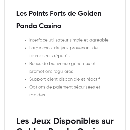
Les Points Forts de Golden
Panda Casino
Interface utilisateur simple et agréable
Large choix de jeux provenant de
fournisseurs réputés
Bonus de bienvenue généreux et
promotions régulières
Support client disponible et réactif
Options de paiement sécurisées et
rapides
Les Jeux Disponibles sur