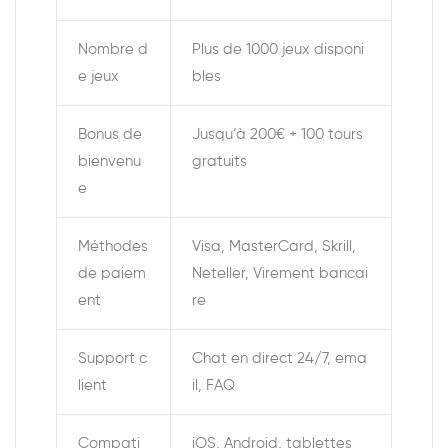
Nombre d
Plus de 1000 jeux disponi
e jeux
bles
Bonus de
Jusqu’à 200€ + 100 tours
bienvenu
gratuits
e
Méthodes
Visa, MasterCard, Skrill,
de paiem
Neteller, Virement bancai
ent
re
Support c
Chat en direct 24/7, ema
lient
il, FAQ
Compati
iOS, Android, tablettes