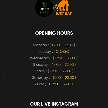
OPENING HOURS
Monday : (
13:00 – 22.00
)
Tuesday : (
CLOSED
)
Wednesday : (
13:00 – 22.00
)
Thursday : (
13:00 – 22.00
)
Friday : (
13:00 – 22.00
)
Saturday : (
13:00 – 22.00
)
Sunday : (
13:00 – 22.00
)
OUR LIVE INSTAGRAM