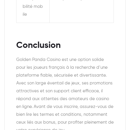
bilité mob
ile
Conclusion
Golden Panda Casino est une option solide
pour les joueurs français à la recherche d’une
plateforme fiable, sécurisée et divertissante.
Avec son large éventail de jeux, ses promotions
attractives et son support client efficace, il
répond aux attentes des amateurs de casino
en ligne. Avant de vous inscrire, assurez-vous de
bien lire les termes et conditions, notamment
ceux liés aux bonus, pour profiter pleinement de