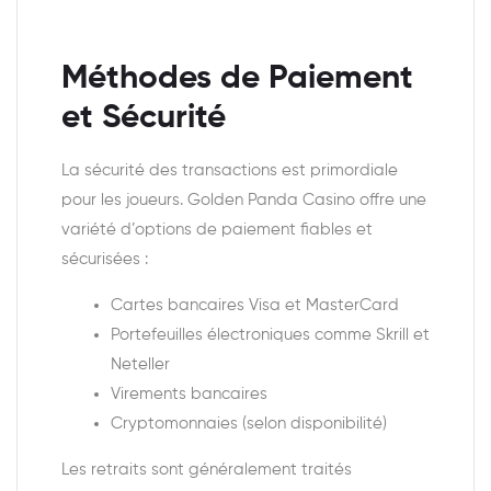
Méthodes de Paiement
et Sécurité
La sécurité des transactions est primordiale
pour les joueurs. Golden Panda Casino offre une
variété d’options de paiement fiables et
sécurisées :
Cartes bancaires Visa et MasterCard
Portefeuilles électroniques comme Skrill et
Neteller
Virements bancaires
Cryptomonnaies (selon disponibilité)
Les retraits sont généralement traités