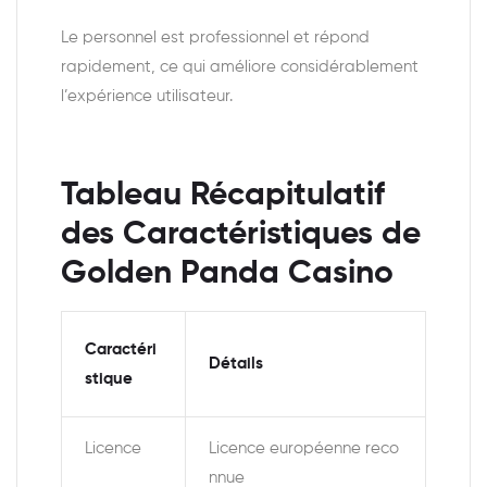
Le personnel est professionnel et répond
rapidement, ce qui améliore considérablement
l’expérience utilisateur.
Tableau Récapitulatif
des Caractéristiques de
Golden Panda Casino
Caractéri
Détails
stique
Licence
Licence européenne reco
nnue