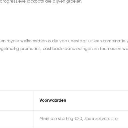
ogressieve jackpots die blijven groeien.
en royale welkomstbonus die vaak bestaat uit een combinatie 
r regelmatig promoties, cashback-aanbiedingen en toernooien wa
Voorwaarden
Minimale storting €20, 35x inzetvereiste