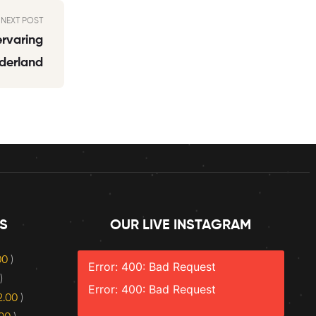
NEXT POST
rvaring
derland
S
OUR LIVE INSTAGRAM
.00
)
Error: 400: Bad Request
)
Error: 400: Bad Request
2.00
)