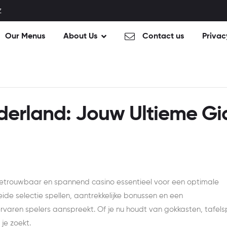
Z
Our Menus
About Us
Contact us
Privac
derland: Jouw Ultieme Gi
 betrouwbaar en spannend casino essentieel voor een optimale
ide selectie spellen, aantrekkelijke bonussen en een
 ervaren spelers aanspreekt. Of je nu houdt van gokkasten, tafels
 je zoekt.