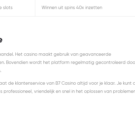
 slots
Winnen uit spins 40x inzetten
e
 vaandel. Het casino maakt gebruik van geavanceerde
n. Bovendien wordt het platform regelmatig gecontroleerd doo
.
t de klantenservice van B7 Casino altijd voor je klaar. Je kunt 
s professioneel, vriendelijk en snel in het oplossen van problemen