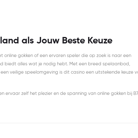
land als Jouw Beste Keuze
t online gokken of een ervaren speler die op zoek is naar een
 biedt alles wat je nodig hebt. Met een breed spelaanbod,
 een veilige speelomgeving is dit casino een uitstekende keuze v
n ervaar zelf het plezier en de spanning van online gokken bij B