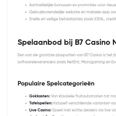
Aantrekkelijke bonussen en promoties voor nie
Gebruiksvriendelijke website en mobiele app v
Snelle en veilige betaalopties zoals iDEAL, cred
Spelaanbod bij B7 Casino 
Een van de grootste pluspunten van B7 Casino is het
softwareleveranciers zoals NetEnt, Microgaming en Evo
Populaire Spelcategorieën
Gokkasten:
Van klassieke fruitautomaten tot m
Tafelspellen:
Inclusief verschillende varianten va
Live Casino:
Speel met echte dealers via live vi