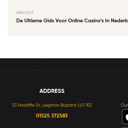
PREV POST
De Ultieme Gids Voor Online Casino’s In Nederl
ADDRESS
53 Hockliffe St, Leighton Buzzard LU7 1EZ
Ou
01525 372583